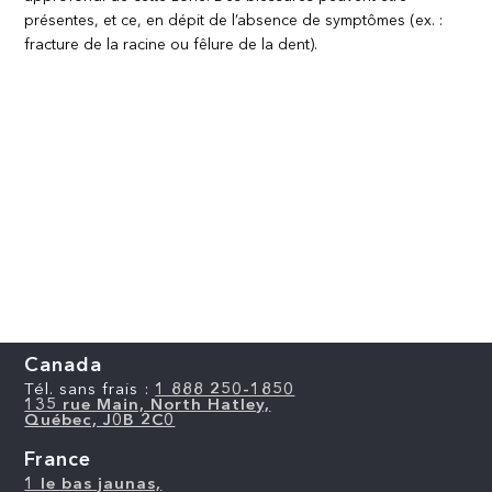
présentes, et ce, en dépit de l’absence de symptômes (ex. :
fracture de la racine ou fêlure de la dent).
Canada
Tél. sans frais :
1 888 250-1850
135 rue Main, North Hatley,
Québec, J0B 2C0
France
1 le bas jaunas,