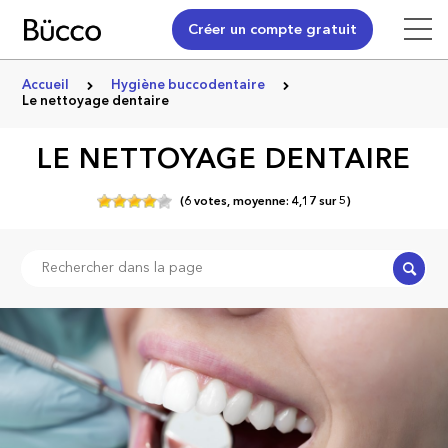
Créer un compte gratuit
Accueil
Hygiène buccodentaire
Le nettoyage dentaire
LE NETTOYAGE DENTAIRE
(
6
votes,
moyenne:
4,17
sur
5)
Recher