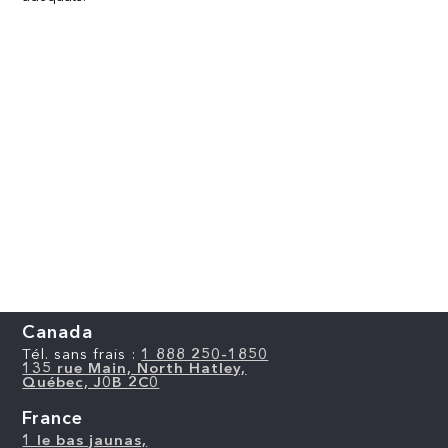
Canada
Tél. sans frais :
1 888 250-1850
135 rue Main, North Hatley,
Québec, J0B 2C0
France
1 le bas jaunas,