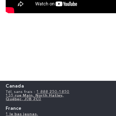
Canada
Tél. sans frais :
1 888 250-1850
135 rue Main, North Hatley,
Québec, J0B 2C0
France
1 le bas jaunas,