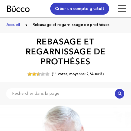
Créer un compte gratuit
Accueil
Rebasage et regarnissage de prothèses
REBASAGE ET
REGARNISSAGE DE
PROTHÈSES
(
11
votes,
moyenne:
2,64
sur
5)
Recher