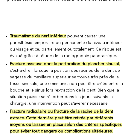
Traumatisme du nerf inférieur
pouvant causer une
paresthésie temporaire ou permanente du niveau inférieur
du visage et ce, partiellement ou totalement. Ce risque est
évalué grâce à l’étude de la radiographie panoramique.
Fracture osseuse dont la perforation du plancher sinusal,
c’est-à-dire : lorsque la position des racines de la dent de
sagesse du maxillaire supérieur se trouve très près de la
fosse sinusale, une communication peut être créée entre la
bouche et le sinus lors l’extraction de la dent. Bien que la
situation puisse se résorber dans les jours suivants la
chirurgie, une intervention peut s’avérer nécessaire.
Fracture radiculaire ou fracture de la racine de la dent
extraite. Cette dernière peut être retirée par différents
moyens ou laissée en place selon des critères spécifiques
pour éviter tout dangers ou complications ultérieures.