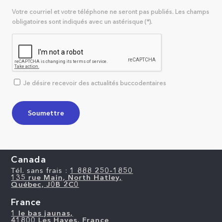
Votre courriel et votre téléphone ne seront pas publiés. Les champs
obligatoires sont indiqués avec un astérisque (*).
Je désire recevoir des actualités buccodentaires
Canada
Tél. sans frais :
1 888 250-1850
135 rue Main, North Hatley,
Québec, J0B 2C0
France
1 le bas jaunas,
41800 Les Hayes, France