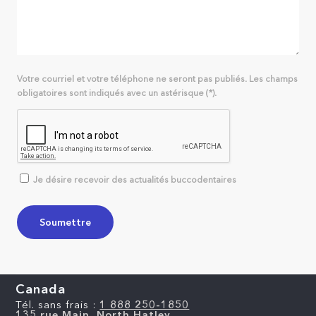
Votre courriel et votre téléphone ne seront pas publiés. Les champs
obligatoires sont indiqués avec un astérisque (*).
Je désire recevoir des actualités buccodentaires
Canada
Tél. sans frais :
1 888 250-1850
135 rue Main, North Hatley,