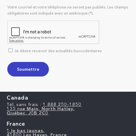
Votre courriel et votre téléphone ne seront pas publiés. Les champs
obligatoires sont indiqués avec un astérisque (*).
Je désire recevoir des actualités buccodentaires
Canada
Tél. sans frais :
1 888 250-1850
135 rue Main, North Hatley,
Québec, J0B 2C0
France
1 le bas jaunas,
41800 Les Hayes, France