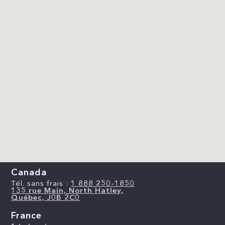
Canada
Tél. sans frais :
1 888 250-1850
135 rue Main, North Hatley,
Québec, J0B 2C0
France