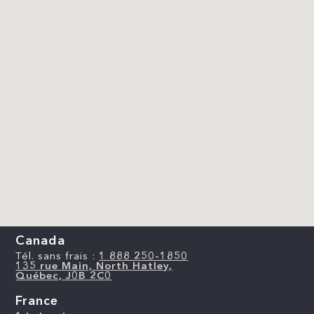
Canada
Tél. sans frais :
1 888 250-1850
135 rue Main, North Hatley,
Québec, J0B 2C0
France