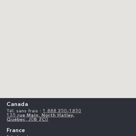
Canada
Tél. sans frais :
1 888 250-1850
135 rue Main, North Hatley,
Québec, J0B 2C0
France