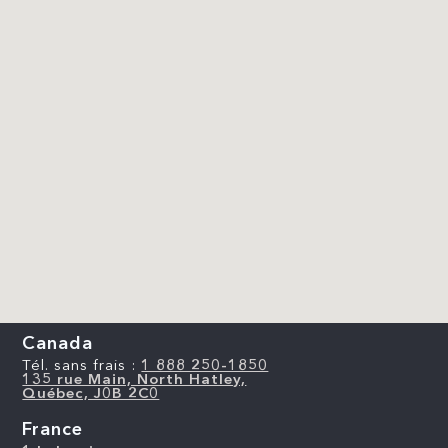
Canada
Tél. sans frais :
1 888 250-1850
135 rue Main, North Hatley,
Québec, J0B 2C0
France