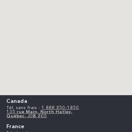
Canada
Tél. sans frais :
1 888 250-1850
135 rue Main, North Hatley,
Québec, J0B 2C0
France