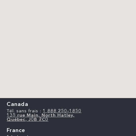
Canada
Tél. sans frais :
1 888 250-1850
135 rue Main, North Hatley,
Québec, J0B 2C0
France