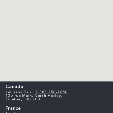
Canada
Tél. sans frais :
1 888 250-1850
135 rue Main, North Hatley,
Québec, J0B 2C0
France