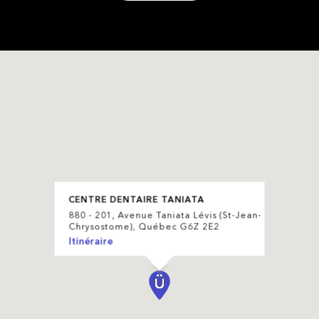
CENTRE DENTAIRE TANIATA
880 - 201, Avenue Taniata Lévis (St-Jean-
Chrysostome), Québec G6Z 2E2
Itinéraire