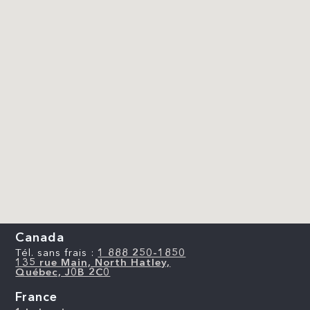
Canada
Tél. sans frais :
1 888 250-1850
135 rue Main, North Hatley,
Québec, J0B 2C0
France