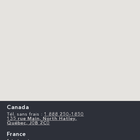
Canada
Tél. sans frais :
1 888 250-1850
135 rue Main, North Hatley,
Québec, J0B 2C0
France