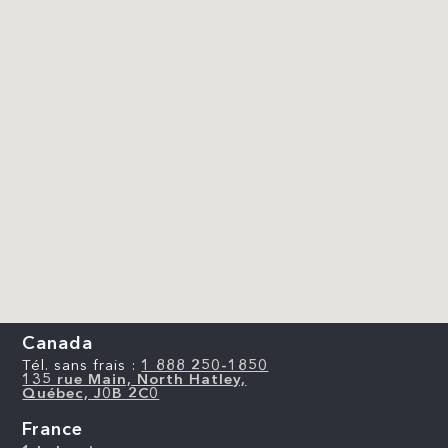
Canada
Tél. sans frais :
1 888 250-1850
135 rue Main, North Hatley,
Québec, J0B 2C0
France