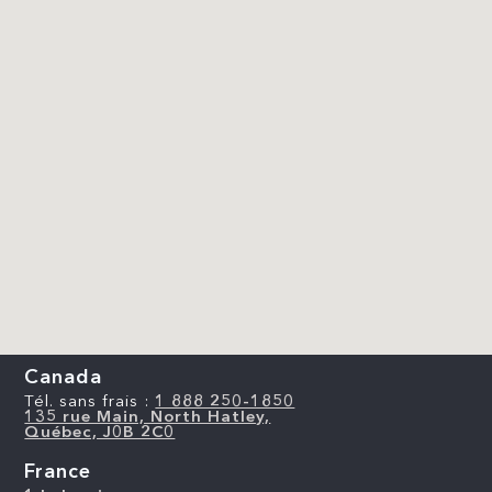
Canada
Tél. sans frais :
1 888 250-1850
135 rue Main, North Hatley,
Québec, J0B 2C0
France