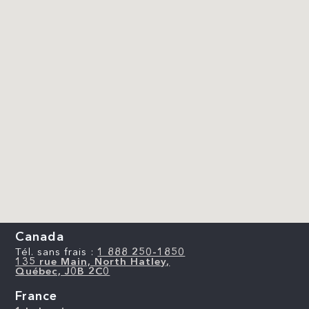
Canada
Tél. sans frais :
1 888 250-1850
135 rue Main, North Hatley,
Québec, J0B 2C0
France