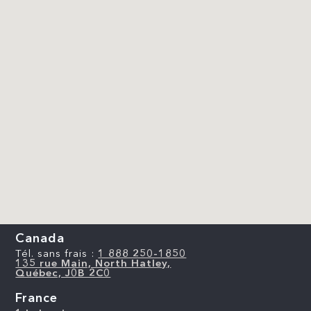
Canada
Tél. sans frais :
1 888 250-1850
135 rue Main, North Hatley,
Québec, J0B 2C0
France