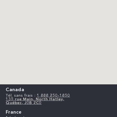
Canada
Tél. sans frais :
1 888 250-1850
135 rue Main, North Hatley,
Québec, J0B 2C0
France