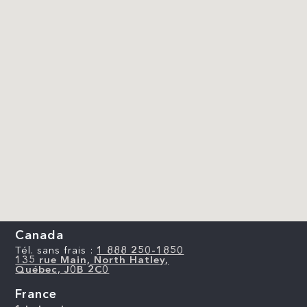
Canada
Tél. sans frais :
1 888 250-1850
135 rue Main, North Hatley,
Québec, J0B 2C0
France