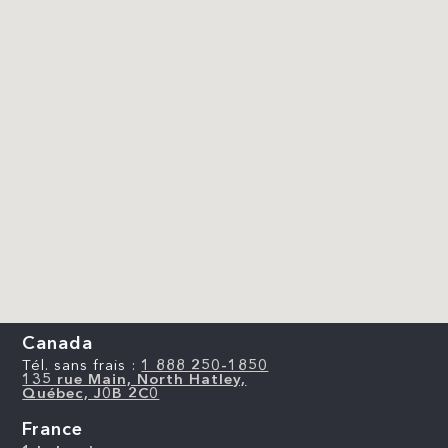
Canada
Tél. sans frais :
1 888 250-1850
135 rue Main, North Hatley,
Québec, J0B 2C0
France