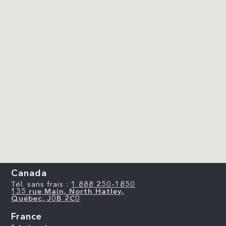
Canada
Tél. sans frais :
1 888 250-1850
135 rue Main, North Hatley,
Québec, J0B 2C0
France