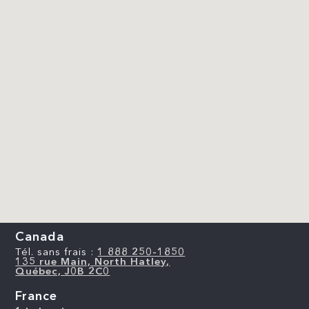
Canada
Tél. sans frais :
1 888 250-1850
135 rue Main, North Hatley,
Québec, J0B 2C0
France