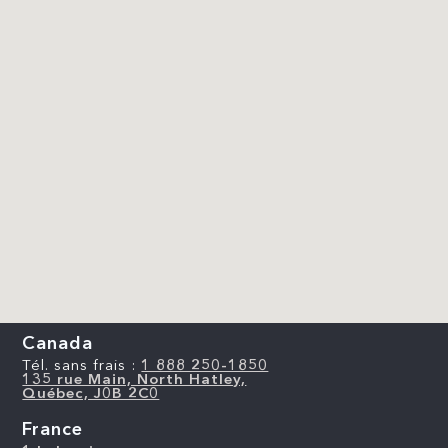
Canada
Tél. sans frais :
1 888 250-1850
135 rue Main, North Hatley,
Québec, J0B 2C0
France