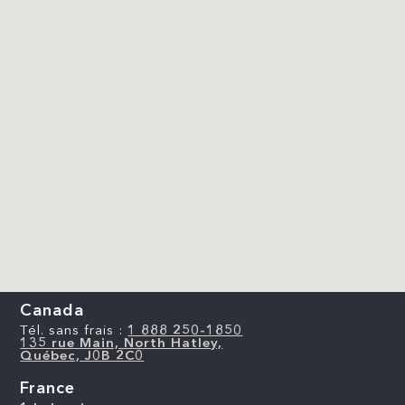
Canada
Tél. sans frais :
1 888 250-1850
135 rue Main, North Hatley,
Québec, J0B 2C0
France