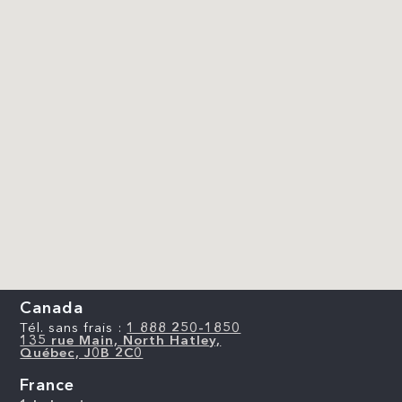
Canada
Tél. sans frais :
1 888 250-1850
135 rue Main, North Hatley,
Québec, J0B 2C0
France