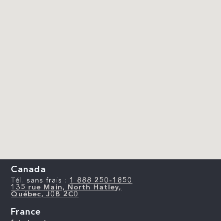
Canada
Tél. sans frais :
1 888 250-1850
135 rue Main, North Hatley,
Québec, J0B 2C0
France