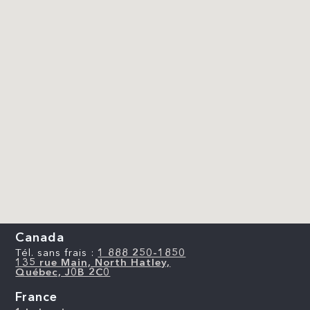
Canada
Tél. sans frais :
1 888 250-1850
135 rue Main, North Hatley,
Québec, J0B 2C0
France