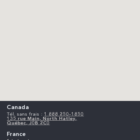
Canada
Tél. sans frais :
1 888 250-1850
135 rue Main, North Hatley,
Québec, J0B 2C0
France