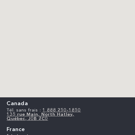
Canada
Tél. sans frais :
1 888 250-1850
135 rue Main, North Hatley,
Québec, J0B 2C0
France