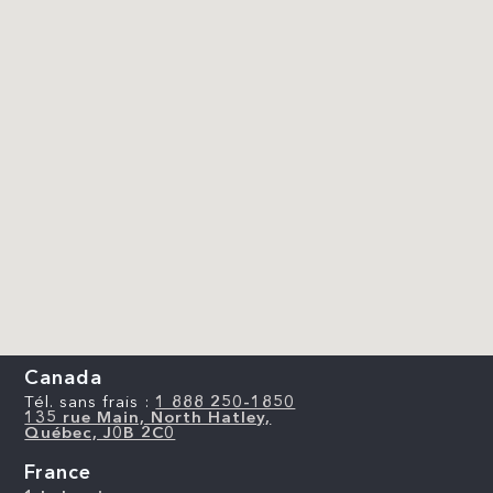
Canada
Tél. sans frais :
1 888 250-1850
135 rue Main, North Hatley,
Québec, J0B 2C0
France