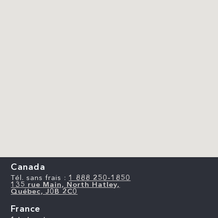
Canada
Tél. sans frais :
1 888 250-1850
135 rue Main, North Hatley,
Québec, J0B 2C0
France