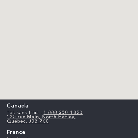
Canada
Tél. sans frais :
1 888 250-1850
135 rue Main, North Hatley,
Québec, J0B 2C0
France