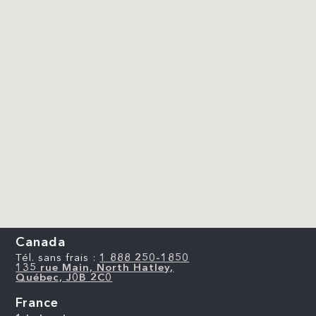
Canada
Tél. sans frais :
1 888 250-1850
135 rue Main, North Hatley,
Québec, J0B 2C0
France