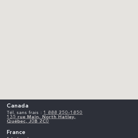
Canada
Tél. sans frais :
1 888 250-1850
135 rue Main, North Hatley,
Québec, J0B 2C0
France