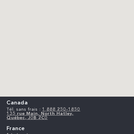
Canada
Tél. sans frais :
1 888 250-1850
135 rue Main, North Hatley,
Québec, J0B 2C0
France