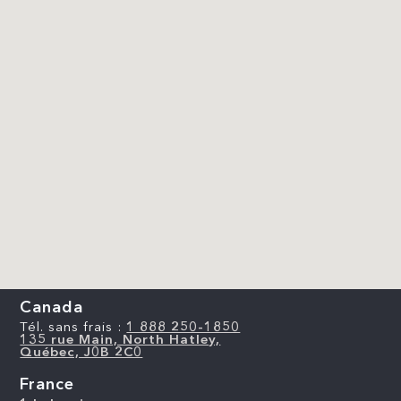
Canada
Tél. sans frais :
1 888 250-1850
135 rue Main, North Hatley,
Québec, J0B 2C0
France