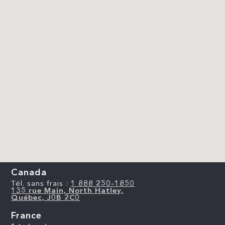
Canada
Tél. sans frais :
1 888 250-1850
135 rue Main, North Hatley,
Québec, J0B 2C0
France