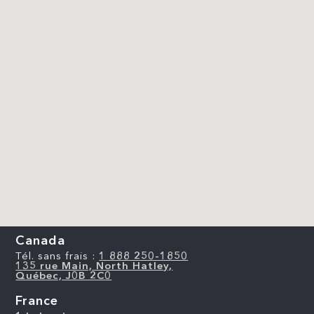
Canada
Tél. sans frais :
1 888 250-1850
135 rue Main, North Hatley,
Québec, J0B 2C0
France