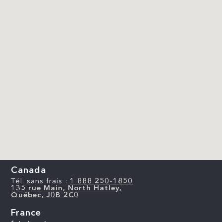
Canada
Tél. sans frais :
1 888 250-1850
135 rue Main, North Hatley,
Québec, J0B 2C0
France