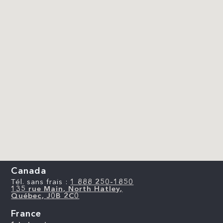
Canada
Tél. sans frais :
1 888 250-1850
135 rue Main, North Hatley,
Québec, J0B 2C0
France