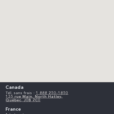
Canada
Tél. sans frais :
1 888 250-1850
135 rue Main, North Hatley,
Québec, J0B 2C0
France