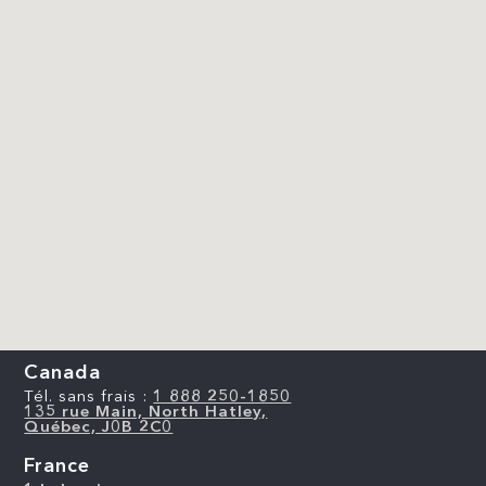
Canada
Tél. sans frais :
1 888 250-1850
135 rue Main, North Hatley,
Québec, J0B 2C0
France