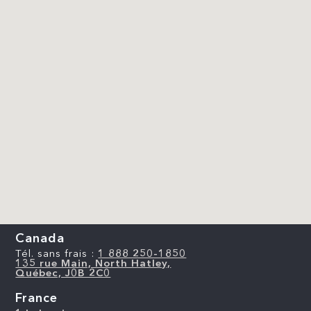
Canada
Tél. sans frais :
1 888 250-1850
135 rue Main, North Hatley,
Québec, J0B 2C0
France