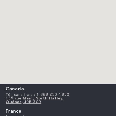
Canada
Tél. sans frais :
1 888 250-1850
135 rue Main, North Hatley,
Québec, J0B 2C0
France