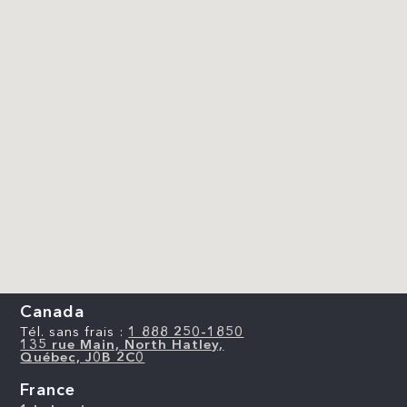
Canada
Tél. sans frais :
1 888 250-1850
135 rue Main, North Hatley,
Québec, J0B 2C0
France